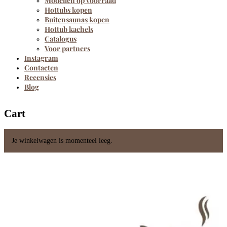
Modellen op voorraad
Hottubs kopen
Buitensaunas kopen
Hottub kachels
Catalogus
Voor partners
Instagram
Contacten
Recensies
Blog
Cart
Je winkelwagen is momenteel leeg.