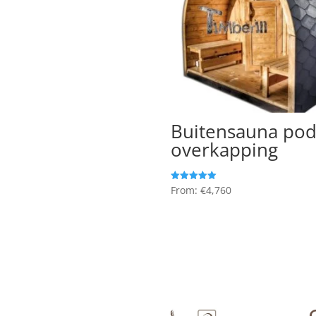
Zeer populair!
Buitensauna po
overkapping
From:
€
4,760
Gewaardeerd
5.00
uit 5