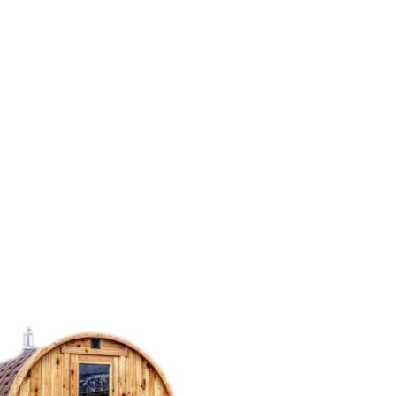
ng in de
panoramische glaswand.
erkleurige impregnatie, is
gt niet alleen een elegante
or een open, serene sfeer
eze sauna een blikvanger in