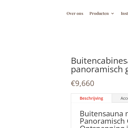
Over ons
Producten
Ins
Buitencabine
panoramisch g
€
9,660
Beschrijving
Acc
Buitensauna 
Panoramisch 