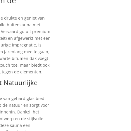
in de
e drukte en geniet van
volle buitensauna met
 Vervaardigd uit premium
teit) en afgewerkt met een
urige impregnatie, is
 jarenlang mee te gaan,
zwarte bitumen dak voegt
touch toe, maar biedt ook
 tegen de elementen.
t Natuurlijke
de van gehard glas biedt
 de natuur en zorgt voor
innenin. Dankzij het
twerp en de stijlvolle
s deze sauna een