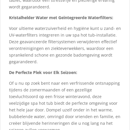
tablet, waardoor een stressvrije en plezierige ervaring
wordt gegarandeerd.
Kristalhelder Water met Geïntegreerde Waterfilters:
Voor ultieme waterzuiverheid en hygiëne kunt u zand- en
UV-waterfilters integreren in uw spa hot tub-installatie.
Deze geavanceerde filtersystemen verwijderen effectief
verontreinigingen en ziekteverwekkers, waardoor een
sprankelend schone en gezonde badomgeving wordt
gegarandeerd.
De Perfecte Plek voor Elk Seizoen:
Of u nu op zoek bent naar een verfrissende ontsnapping
tijdens de zomermaanden of een gezellige
toevluchtsoord op een frisse winteravond, deze
veelzijdige spa hot tub biedt de perfecte omgeving voor
het hele jaar door. Dompel uzelf onder in het warme,
bubbelende water, omringd door vrienden en familie, en
creëer blijvende herinneringen die u nog lang na het
seizoen zullen verwarmen.