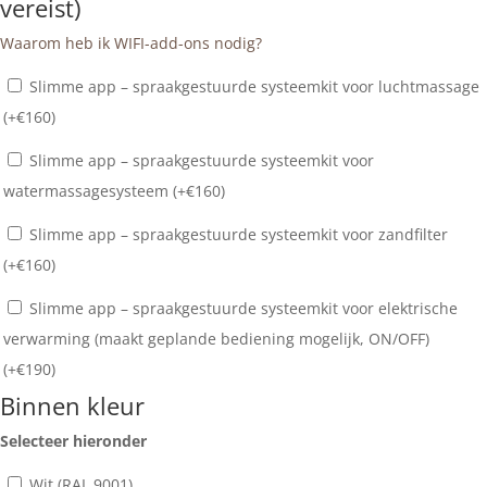
vereist)
Waarom heb ik WIFI-add-ons nodig?
Slimme app – spraakgestuurde systeemkit voor luchtmassage
(+
€
160
)
Slimme app – spraakgestuurde systeemkit voor
watermassagesysteem (+
€
160
)
Slimme app – spraakgestuurde systeemkit voor zandfilter
(+
€
160
)
Slimme app – spraakgestuurde systeemkit voor elektrische
verwarming (maakt geplande bediening mogelijk, ON/OFF)
(+
€
190
)
Binnen kleur
Selecteer hieronder
Wit (RAL 9001)