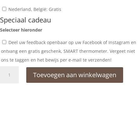
Nederland, België: Gratis
Speciaal cadeau
Selecteer hieronder
Deel uw feedback openbaar op uw Facebook of Instagram en
ontvang een gratis geschenk, SMART thermometer. Vergeet niet
ons te taggen en het bewijs per e-mail te verzenden!
Grote
Toevoegen aan winkelwagen
Vierkante
Spa
Hot
Tub
aantal
Grote Vierkante Spa Hot Tub: Uw
Persoonlijke Oase van
Ontspanning en Plezier