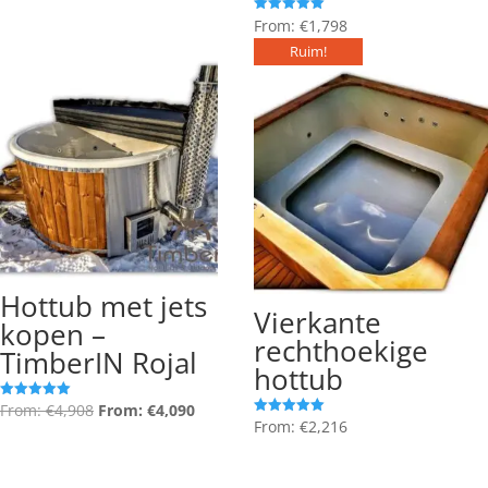
From:
€
1,798
Gewaardeerd
5.00
uit 5
Ruim!
20% OFF!
Hottub met jets
Vierkante
kopen –
rechthoekige
TimberIN Rojal
hottub
From:
€
4,908
From:
€
4,090
Gewaardeerd
5.00
From:
€
2,216
Gewaardeerd
uit 5
5.00
uit 5