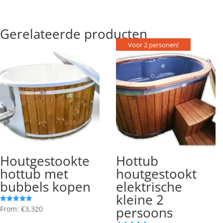
zijn.
Gerelateerde producten
Voor 2 personen!
Best seller!
Houtgestookte
Hottub
hottub met
houtgestookt
bubbels kopen
elektrische
kleine 2
persoons
From:
€
3,320
Gewaardeerd
5.00
uit 5