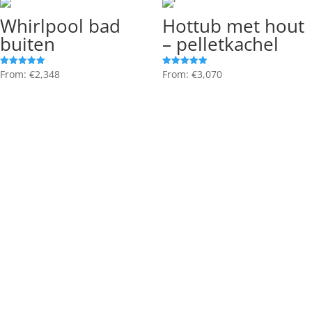
Interne kachel!
Whirlpool bad
Hottub met hout
buiten
– pelletkachel
From:
€
2,348
From:
€
3,070
Gewaardeerd
Gewaardeerd
5.00
5.00
uit 5
uit 5