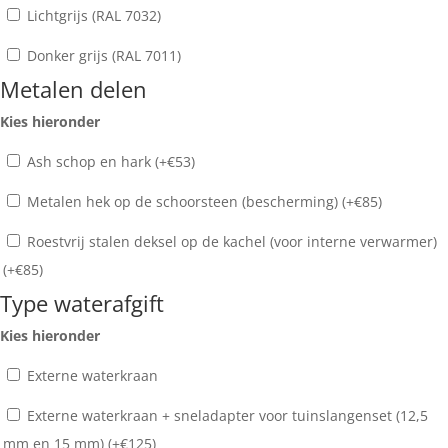
Lichtgrijs (RAL 7032)
Donker grijs (RAL 7011)
Metalen delen
Kies hieronder
Ash schop en hark (+
€
53
)
Metalen hek op de schoorsteen (bescherming) (+
€
85
)
Roestvrij stalen deksel op de kachel (voor interne verwarmer)
(+
€
85
)
Type waterafgift
Kies hieronder
Externe waterkraan
Externe waterkraan + sneladapter voor tuinslangenset (12,5
mm en 15 mm) (+
€
125
)