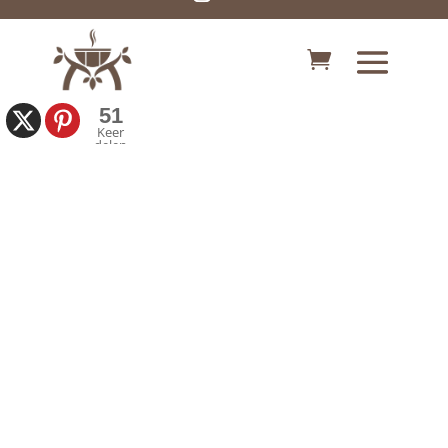
51
Keer
delen