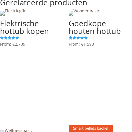
Gerelateerde producten
Elektrisch of warmtepomp
Elektrische
Goedkope
hottub kopen
houten hottub
From:
€
2,709
From:
€
1,590
Gewaardeerd
Gewaardeerd
5.00
5.00
uit 5
uit 5
Smart pellets kachel