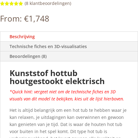
(
8
klantbeoordelingen)
Gewaardeerd
5.00
op 5
From:
€
1,748
gebaseerd
op
klantbeoorde
lingen
Beschrijving
Technische fiches en 3D-visualisaties
Beoordelingen (8)
Kunststof hottub
houtgestookt elektrisch
*Quick hint: vergeet niet om de technische fiches en 3D
visuals van dit model te bekijken, kies uit de lijst hierboven.
Het is altijd belangrijk om een hot tub te hebben waar je
kan relaxen, je uitdagingen kan overwinnen en gewoon
kan genieten van je tijd. Dat is waar de houten hot tub
voor buiten in het spel komt. Dit type hot tub is