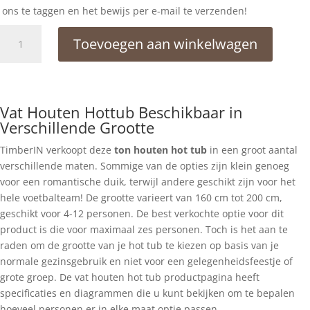
ons te taggen en het bewijs per e-mail te verzenden!
Houten
Toevoegen aan winkelwagen
hottub
kopen
Deluxe
aantal
Vat Houten Hottub Beschikbaar in
Verschillende Grootte
TimberIN verkoopt deze
ton houten hot tub
in een groot aantal
verschillende maten. Sommige van de opties zijn klein genoeg
voor een romantische duik, terwijl andere geschikt zijn voor het
hele voetbalteam! De grootte varieert van 160 cm tot 200 cm,
geschikt voor 4-12 personen. De best verkochte optie voor dit
product is die voor maximaal zes personen. Toch is het aan te
raden om de grootte van je hot tub te kiezen op basis van je
normale gezinsgebruik en niet voor een gelegenheidsfeestje of
grote groep. De vat houten hot tub productpagina heeft
specificaties en diagrammen die u kunt bekijken om te bepalen
hoeveel personen er in elke maat optie passen.