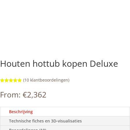
Houten hottub kopen Deluxe
(
10
klantbeoordelingen)
Gewaardeerd
5.00
op 5
From:
€
2,362
gebaseerd
op
klantbeoorde
lingen
Beschrijving
Technische fiches en 3D-visualisaties