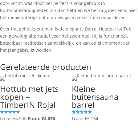
door vocht, waardoor het perfect is voor gebruik in
buitenomstandigheden. En dan hebben we het nog niet eens over
het mooie uiterlijk dat u en uw gezin zeker zullen waarderen.
Over het geheel genomen is de elegante Barrel Houten Hot Tub
een geweldig alternatief voor het zwembad. Hij is functioneel,
betaalbaar, esthetisch aantrekkelijk, en kan op elk moment van
het jaar gebruikt worden.
Gerelateerde producten
20% OFF!
Hottub met jets
Kleine
kopen –
buitensauna
TimberIN Rojal
barrel
From:
€
4,908
From:
€
4,090
From:
€
5,164
Gewaardeerd
Gewaardeerd
5.00
5.00
uit 5
uit 5