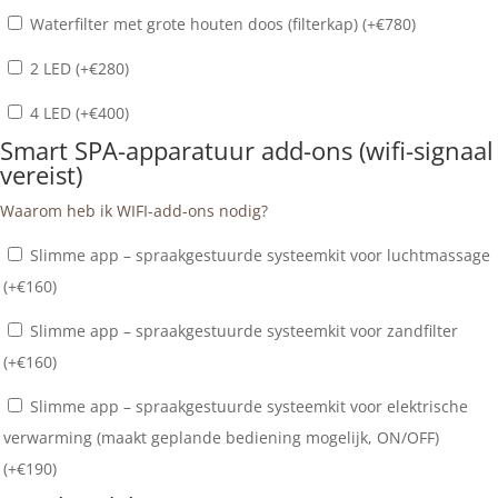
Waterfilter met grote houten doos (filterkap) (+
€
780
)
2 LED (+
€
280
)
4 LED (+
€
400
)
Smart SPA-apparatuur add-ons (wifi-signaal
vereist)
Waarom heb ik WIFI-add-ons nodig?
Slimme app – spraakgestuurde systeemkit voor luchtmassage
(+
€
160
)
Slimme app – spraakgestuurde systeemkit voor zandfilter
(+
€
160
)
Slimme app – spraakgestuurde systeemkit voor elektrische
verwarming (maakt geplande bediening mogelijk, ON/OFF)
(+
€
190
)