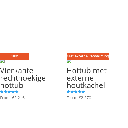
Ruim!
Met externe verwarming
Vierkante
Hottub met
rechthoekige
externe
hottub
houtkachel
From:
€
2,216
From:
€
2,270
Gewaardeerd
Gewaardeerd
5.00
5.00
uit 5
uit 5