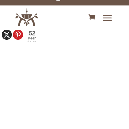
52
Keer
Thermohout!
delen