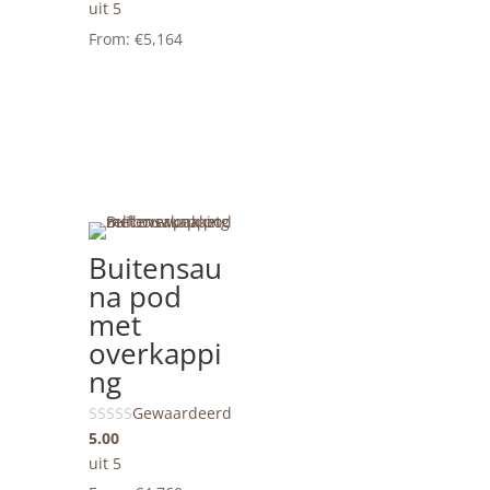
uit 5
From:
€
5,164
Zeer populair!
Buitensau
na pod
met
overkappi
ng
Gewaardeerd
5.00
uit 5