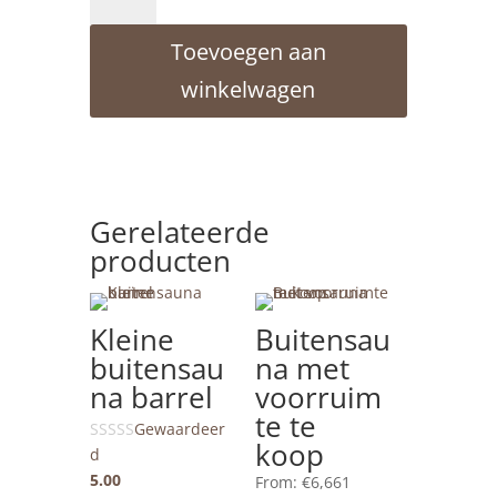
buitensauna
met
Toevoegen aan
voorruimte
complete
winkelwagen
aantal
Gerelateerde
producten
Kleine
Buitensau
buitensau
na met
na barrel
voorruim
te te
Gewaardeer
koop
d
5.00
From:
€
6,661