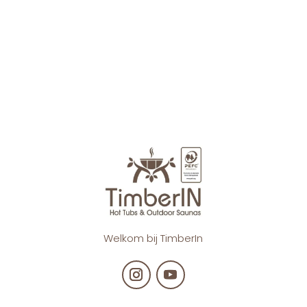
Veel mensen willen geweldige sauna’s van
hoge kwaliteit en deze levert op alle
cilinders. Probeer hem meteen uit, hij is
het proberen waard!
Welkom bij TimberIn